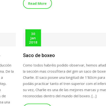
Read More
30
Jan
2018
p
Saco de boxeo
ducción
Como todos habréis podido observar, hemos añad
na. De la
la sección mas crossfitera del gim un saco de box
 a
Charlie. El saco posee una longitud de 1’80cm para
tep.
podáis practicar tanto el tren superior com el inferi
n
su vez, Charlie es una de las mejores marcas y ma
s de
reconocidas dentro del mundo del boxeo. […]
ea una