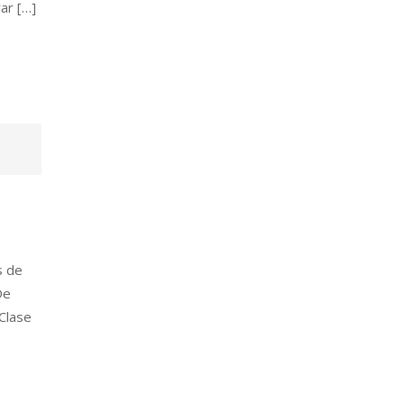
ar […]
s de
De
 Clase