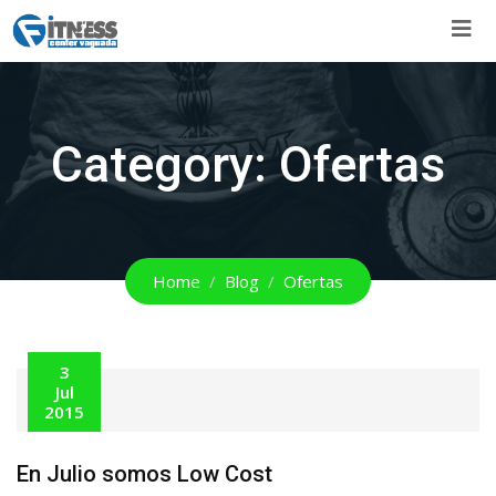
Skip
to
content
Category:
Ofertas
Home
Blog
Ofertas
3
Jul
2015
En Julio somos Low Cost