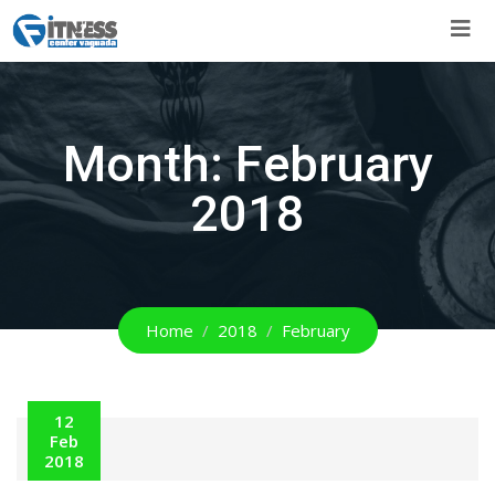
Skip
to
content
Month:
February
2018
Home
2018
February
12
Feb
2018