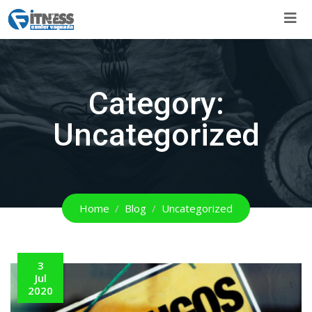
Skip
to
content
Category:
Uncategorized
Home
Blog
Uncategorized
3
Jul
2020