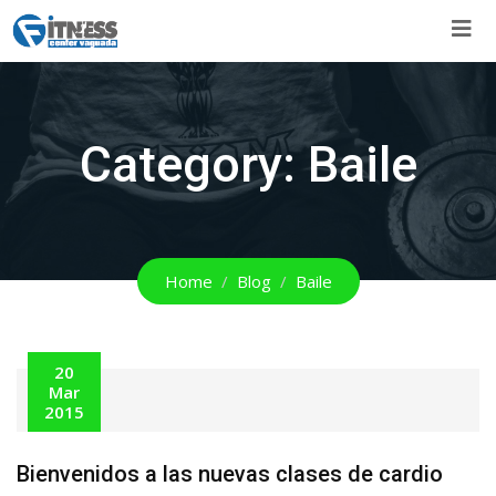
Skip
to
content
Category:
Baile
Home
Blog
Baile
20
Mar
2015
Bienvenidos a las nuevas clases de cardio