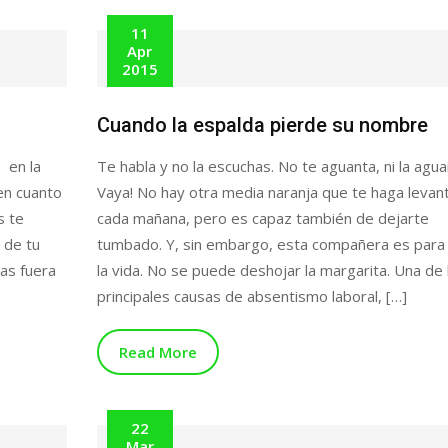
11
Apr
2015
…
Cuando la espalda pierde su nombre
, en la
Te habla y no la escuchas. No te aguanta, ni la agua
en cuanto
Vaya! No hay otra media naranja que te haga levan
s te
cada mañana, pero es capaz también de dejarte
 de tu
tumbado. Y, sin embargo, esta compañera es para
nas fuera
la vida. No se puede deshojar la margarita. Una de 
principales causas de absentismo laboral, […]
Read More
22
Mar