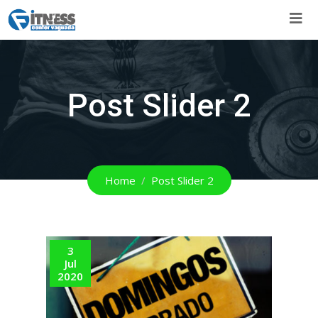
Skip
to
content
Post Slider 2
Home
Post Slider 2
3
16
Jul
Jun
2020
202