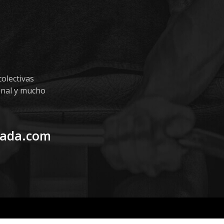
olectivas
onal y mucho
uada.com