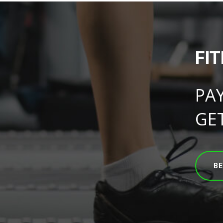
FI
PA
GE
B