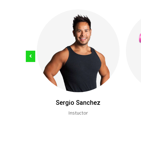
him
Sergio Sanchez
ner
Instuctor