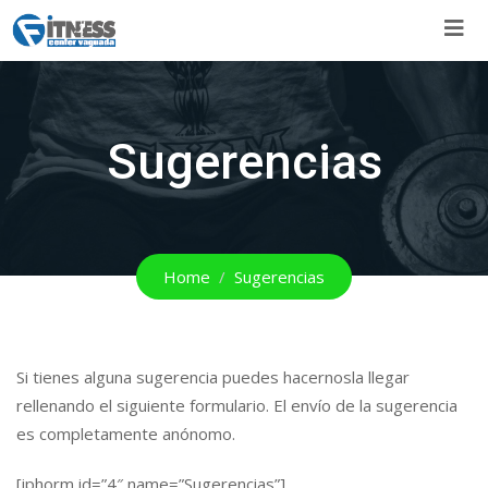
Skip
to
content
Sugerencias
Home
Sugerencias
Si tienes alguna sugerencia puedes hacernosla llegar
rellenando el siguiente formulario. El envío de la sugerencia
es completamente anónomo.
[iphorm id=”4″ name=”Sugerencias”]