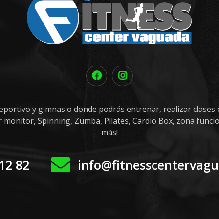
eportivo y gimnasio donde podrás entrenar, realizar clases c
or monitor, Spinning, Zumba, Pilates, Cardio Box, zona funci
más!
12 82
info@fitnesscentervag