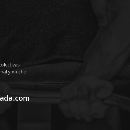
olectivas
onal y mucho
uada.com