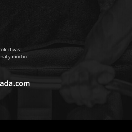
olectivas
onal y mucho
uada.com